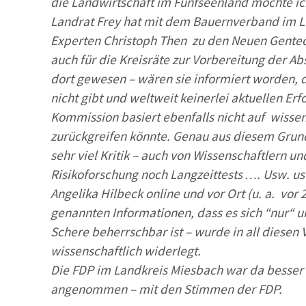
die Landwirtschaft im Fünfseenland möchte i
Landrat Frey hat mit dem Bauernverband im LK
Experten Christoph Then zu den Neuen Gentechni
auch für die Kreisräte zur Vorbereitung der 
dort gewesen – wären sie informiert worden, d
nicht gibt und weltweit keinerlei aktuellen Er
Kommission basiert ebenfalls nicht auf wissen
zurückgreifen könnte. Genau aus diesem Grund
sehr viel Kritik – auch von Wissenschaftlern 
Risikoforschung noch Langzeittests …. Usw. usw
Angelika Hilbeck online und vor Ort (u. a. vo
genannten Informationen, dass es sich “nur“ 
Schere beherrschbar ist – wurde in all diese
wissenschaftlich widerlegt.
Die FDP im Landkreis Miesbach war da besser 
angenommen – mit den Stimmen der FDP.