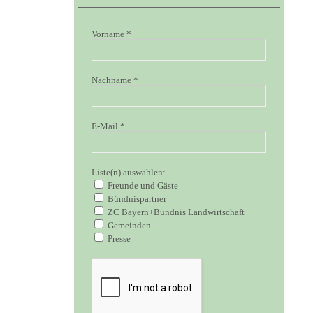
Vorname
*
Nachname
*
E-Mail
*
Liste(n) auswählen:
Freunde und Gäste
Bündnispartner
ZC Bayern+Bündnis Landwirtschaft
Gemeinden
Presse