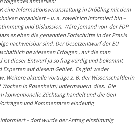
ch folgendes anmerken:
 eine Informationsveranstaltung in Drößling mit dem
ken organisiert – u. a. soweit ich informiert bin –
Abstimmung und Diskussion. Wäre jemand von der FDP
ass es eben die genannten Fortschritte in der Praxis
folge nachweisbar sind. Der Gesetzentwurf der EU-
schaftlich bewiesenen Erfolgen , auf die man
 ist dieser Entwurf ja so fragwürdig und bekommt
und Experten auf diesem Gebiet. Es gibt weder
. Weitere aktuelle Vorträge z. B. der Wissenschaftlerin
r 2 Wochen in Rosenheim) untermauern dies. Die
um konventionelle Züchtung handelt und die Gen-
n Vorträgen und Kommentaren eindeutig
informiert – dort wurde der Antrag einstimmig