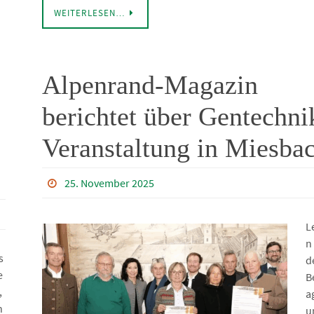
WEITERLESEN…
Alpenrand-Magazin
berichtet über Gentechni
Veranstaltung in Miesba
25. November 2025
L
n
s
d
e
B
,
a
n
u