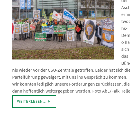
der
Asc
ermi
two
hs-
De
o ha
sich
das
Bün
nis wieder vor der CSU-Zentrale getroffen. Leider hat sich di
Parteiführung geweigert, mit uns ins Gespräch zu kommen.
Wir konnten lediglich unsere Forderungen zurücklassen, die
dann hoffentlich weitergegeben werden. Foto AbL/Falk Helle
WEITERLESEN…