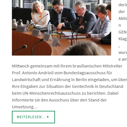
deri
der
Akti
n
GEN
Klag
,
wur
e a
Mittwoch gemeinsam mit ihrem brasilianischen Mitstreiter
Prof. Antonio Andrioli vom Bundestagsausschuss für
Landwirtschaft und Ernährung in Berlin eingeladen, um übe
Ihre Eingaben zur Situation der Gentechnik in Deutschland
beim UN-Menschenrechtsausschuss zu berichten. Dabei
informierte sie den Ausschuss über den Stand der
Umsetzung…
WEITERLESEN…