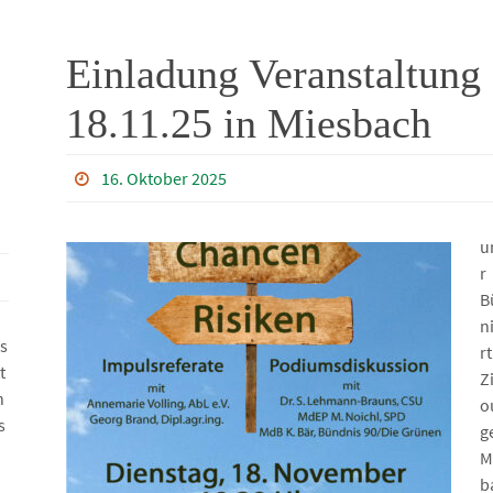
Einladung Veranstaltung
18.11.25 in Miesbach
16. Oktober 2025
u
r
B
n
s
r
t
Z
n
o
s
g
M
b