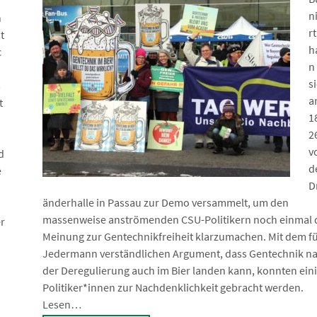
n
h
r
t
h
c
n
s
m
a
t
1
2
v
d
d
e
D
änderhalle in Passau zur Demo versammelt, um den
massenweise anströmenden CSU-Politikern noch einmal 
r
Meinung zur Gentechnikfreiheit klarzumachen. Mit dem f
Jedermann verständlichen Argument, dass Gentechnik n
der Deregulierung auch im Bier landen kann, konnten ein
Politiker*innen zur Nachdenklichkeit gebracht werden.
Lesen…