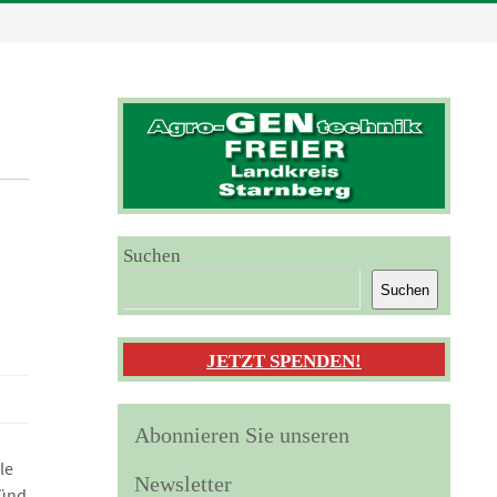
Suchen
Suchen
JETZT SPENDEN!
Abonnieren Sie unseren
lle
Newsletter
ünd