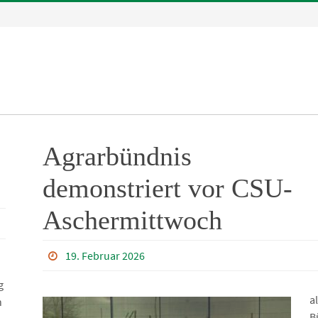
Agrarbündnis
demonstriert vor CSU-
Aschermittwoch
19. Februar 2026
g
a
h
B