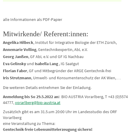
alle Informationen als PDF-Papier
Mitwirkende/ Referent:innen:
Angelika Hilbeck
, Institut für Integrative Biologie der ETH Zürich,
Annemarie Volling
, Gentechnikexpertin, AbL e.V.
Georg Janßen
, GF AbL e.V. und GF IG Nachbau
Eva Gelinsky
und
Isabella Lang
, IG Saatgut
Florian Faber
, GF und Mitbegründer der ARGE Gentechnik-frei
Iris Strutzmann
, Umwelt- und Konsumentenschutz der AK Wien, …
Die weiteren Details entnehmen Sie der Einladung.
Anmeldung bis So 29.5.2022 an:
BIO AUSTRIA Vorarlberg, T +43 (0)5574
44777,
vorarlberg@bio-austria.at
Zusätzlich gibt es am 31.5.um 20:00 Uhr im Landesstudio des ORF
Vorarlberg
eine Veranstaltung zu Thema:
Gentechnik-freie Lebensmittelerzeugung sichern!