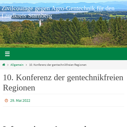
Zum
Zivilcourage gegen Agro-Gentechnik für den
Inhalt
springen
Landkreis Starnberg
Home
Allgemein
10. Konferenz der gentechnikfreien Regionen
10. Konferenz der gentechnikfreien
Regionen
29. Mai 2022