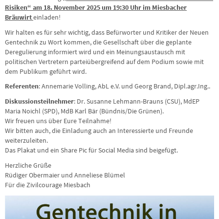
Risiken“ am 18. November 2025 um 19:30 Uhr im Miesbacher
Bräuwirt
einladen!
Wir halten es für sehr wichtig, dass Befürworter und Kritiker der Neuen
Gentechnik zu Wort kommen, die Gesellschaft über die geplante
Deregulierung informiert wird und ein Meinungsaustausch mit
politischen Vertretern parteiübergreifend auf dem Podium sowie mit
dem Publikum geführt wird.
Referenten
: Annemarie Volling, AbL e.V. und Georg Brand, Dipl.agr.Ing..
Diskussionsteilnehmer
: Dr. Susanne Lehmann-Brauns (CSU), MdEP
Maria Noichl (SPD), MdB Karl Bär (Bündnis/Die Grünen).
Wir freuen uns über Eure Teilnahme!
Wir bitten auch, die Einladung auch an Interessierte und Freunde
weiterzuleiten.
Das Plakat und ein Share Pic für Social Media sind beigefügt.
Herzliche Grüße
Rüdiger Obermaier und Anneliese Blümel
Für die Zivilcourage Miesbach