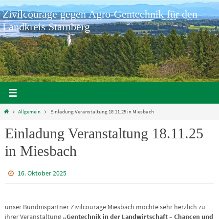
Zum
Zivilcourage gegen Agro-Gentechnik für den
Inhalt
springen
Landkreis Starnberg
Home
Allgemein
Einladung Veranstaltung 18.11.25 in Miesbach
Einladung Veranstaltung 18.11.25
in Miesbach
16. Oktober 2025
unser Bündnispartner Zivilcourage Miesbach möchte sehr herzlich zu
ihrer Veranstaltung
„Gentechnik in der Landwirtschaft – Chancen und