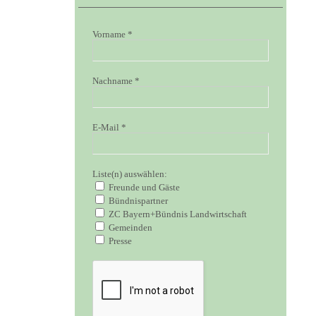
Vorname
*
Nachname
*
E-Mail
*
Liste(n) auswählen:
Freunde und Gäste
Bündnispartner
ZC Bayern+Bündnis Landwirtschaft
Gemeinden
Presse