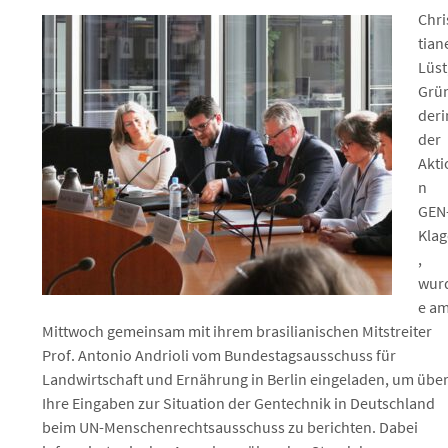
Chri
tian
Lüst
Grü
deri
der
Akti
n
GEN
Klag
,
wur
e a
Mittwoch gemeinsam mit ihrem brasilianischen Mitstreiter
Prof. Antonio Andrioli vom Bundestagsausschuss für
Landwirtschaft und Ernährung in Berlin eingeladen, um übe
Ihre Eingaben zur Situation der Gentechnik in Deutschland
beim UN-Menschenrechtsausschuss zu berichten. Dabei