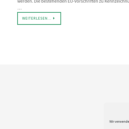
werden. Die bestehenden EU-Vorschriften zu Kennzeichn
…
WEITERLESEN…
Wir verwende