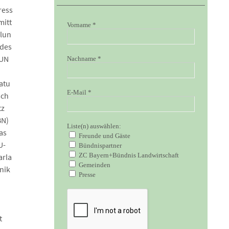
ress
mitt
Vorname
*
ilun
 des
UN
Nachname
*
atu
E-Mail
*
sch
tz
BN)
Liste(n) auswählen:
as
Freunde und Gäste
U-
Bündnispartner
ZC Bayern+Bündnis Landwirtschaft
arla
Gemeinden
nik
Presse
t