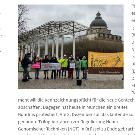
P
e
r
e
g
r
B
e
D
N
.
r
u
(
D
E
P
ment will die Kennzeichnungspflicht für die Neue Gentech
abschaffen. Dagegen hat heute in München ein breites
Bündnis protestiert. Am 3. Dezember soll das laufende so
genannte Trilog-Verfahren zur Regulierung Neuer
Genomischer Techniken (NGT) in Brüssel zu Ende gebrach