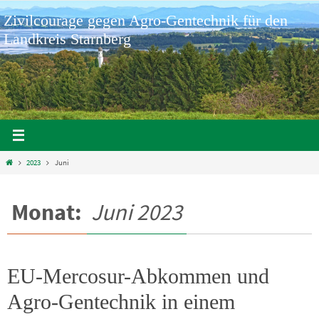
Zum
Zivilcourage gegen Agro-Gentechnik für den
Inhalt
springen
Landkreis Starnberg
Home
2023
Juni
Monat:
Juni 2023
EU-Mercosur-Abkommen und
Agro-Gentechnik in einem