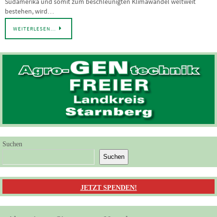
Südamerika und somit zum beschleunigten Klimawandel weltweit
bestehen, wird…
WEITERLESEN…
Suchen
Suchen
JETZT SPENDEN!