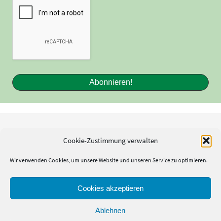
Cookie-Zustimmung verwalten
Kontakt
Impressum
Wir verwenden Cookies, um unsere Website und unseren Service zu optimieren.
Cookie-Richtlinie (EU)
Datenschutzerklärung
Cookies akzeptieren
Ablehnen