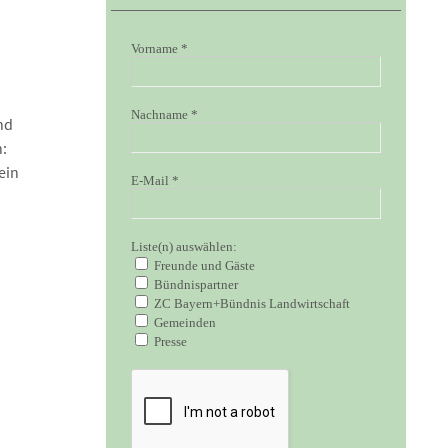
Vorname
*
Nachname
*
nd
n:
ein
E-Mail
*
Liste(n) auswählen:
Freunde und Gäste
Bündnispartner
ZC Bayern+Bündnis Landwirtschaft
Gemeinden
Presse