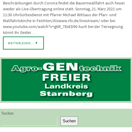
Beschränkungen durch Corona findet die Bauernwallfahrt auch heuer
wieder als Live-Übertragung online statt. Sonntag, 21. März 2021 um
11:30 UhrGottesdienst mit Pfarrer Michael Wittiaus der Pfarr- und
Wallfahrtskirche in Feichten/Alzwww.rfo.de/livestream/ oder bei
www.youtube.com/watch?v=g6R_78xED90 Auch bei der Tiersegnung
könnt ihr (leider…
WEITERLESEN…
Suchen
Suchen