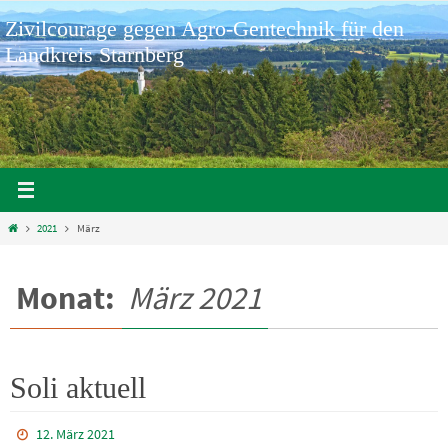
Zum
Zivilcourage gegen Agro-Gentechnik für den
Inhalt
springen
Landkreis Starnberg
Home
2021
März
Monat:
März 2021
Soli aktuell
12. März 2021