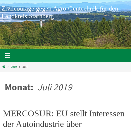
Zum
Zivilcourage gegen Agro-Gentechnik für den
Inhalt
springen
Landkreis Starnberg
Home
2019
Juli
Monat:
Juli 2019
MERCOSUR: EU stellt Interessen
der Autoindustrie über