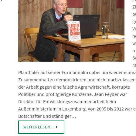
Z
o
g
V
n
w
n
S
r
Planthaler auf seiner Fürmannalm dabei um wieder einma
Zusammenhalt zu demonstrieren und nicht nachzulassen
der Arbeit gegen eine falsche Agrarwirtschaft, korrupte
Politiker und profitgierige Konzerne. Jean Feyder war
Direktor für Entwicklungszusammenarbeit beim
Außenministerium in Luxemburg. Von 2005 bis 2012 war e
Botschafter und ständiger…
WEITERLESEN…