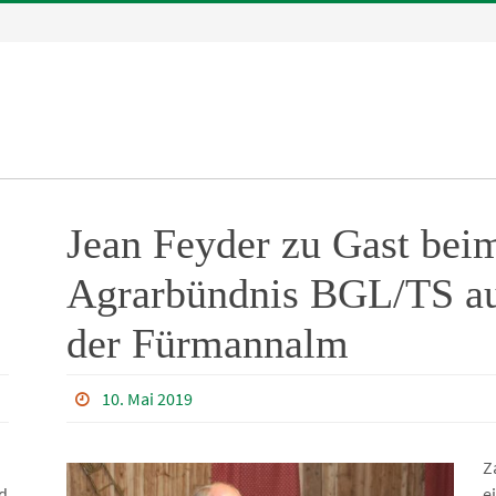
Jean Feyder zu Gast bei
Agrarbündnis BGL/TS a
der Fürmannalm
10. Mai 2019
Z
d
e