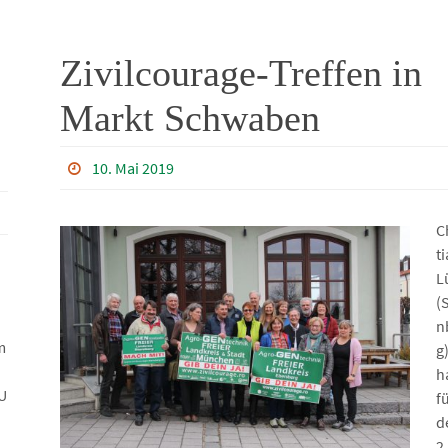
Zivilcourage-Treffen in
Markt Schwaben
10. Mai 2019
C
t
L
(
n
m
g
h
U
f
d
2